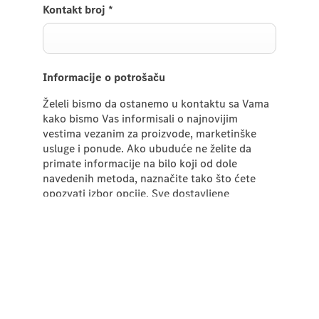
Kontakt broj
*
Informacije o potrošaču
Želeli bismo da ostanemo u kontaktu sa Vama
kako bismo Vas informisali o najnovijim
vestima vezanim za proizvode, marketinške
usluge i ponude. Ako ubuduće ne želite da
primate informacije na bilo koji od dole
navedenih metoda, naznačite tako što ćete
opozvati izbor opcije. Sve dostavljene
informacije biće korišćene u skladu sa našom
Politikom privatnosti
i
Kolačićima
i neće se
deliti sa bilo kojom trećom stranom.
Telefon
Email
SMS
Pošta
Poruka