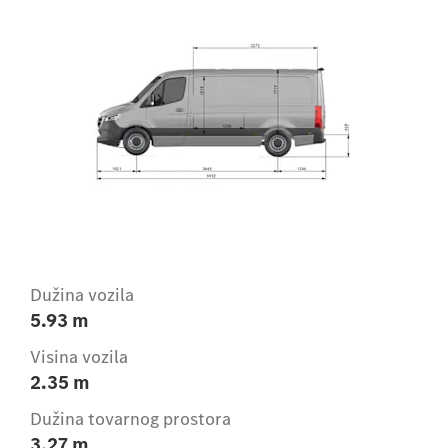
Dužina vozila
5.93 m
Visina vozila
2.35 m
Dužina tovarnog prostora
3.27 m