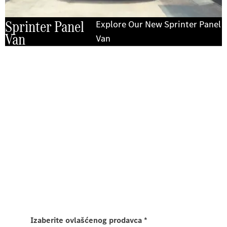
Sprinter Panel
Explore Our New Sprinter Panel
Van
Van
Doživite ga na putu
Probna vožnja Sprinter furgon
modela.
Pošaljite nam zahtev za probnu vožnju Sprinter
furgona i mi ćemo Vam se javiti u najkraćem
mogućem roku.
Izaberite ovlašćenog prodavca
*