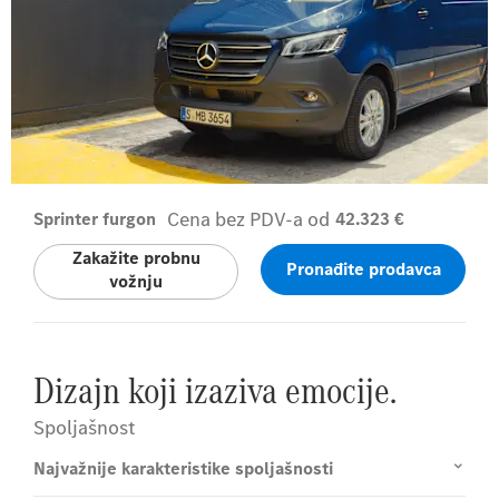
Cena bez PDV-a od
Sprinter furgon
42.323 €
Zakažite probnu
Pronađite prodavca
vožnju
Dizajn koji izaziva emocije.
Spoljašnost
Najvažnije karakteristike spoljašnosti